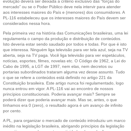
evolução deverá ser deixada a critério exclusivo das “forças do
mercado” ou se o Poder Público deve nela intervir para atender
aos interesses maiores do País e (menores) dos consumidores. A
PL-116 estabeleceu que os interesses maiores do País devem ser
considerados nessa hora.
Pela primeira vez na história das Comunicações brasileiras, uma lei
regulamenta o campo da produção e distribuição de conteúdos.
Isto deveria estar sendo saudado por todos e todas. Por que é isto
que interessa. Ninguém liga televisão para ver tela azul, seja na TV
aberta, seja na TV paga. Você liga televisão para ver espetáculos,
notícias, esportes, filmes, novelas etc. O Código de 1962, a Lei do
Cabo de 1995, a LGT de 1997, nem elas, nem decretos ou
portarias subordinados trataram alguma vez desse assunto. Tudo
o que se refere a conteúdos está definido no artigo 221 da
Constituição brasileira. Este artigo nunca foi regulamentado, logo
nunca entrou em vigor. A PL-116 vai ao encontro de nossos
princípios constitucionais. Poderia avançar mais? Sempre se
poderá dizer que poderia avançar mais. Mas se, antes, o que
tínhamos era 0 (zero), o resultado agora é um avanço de infinito
por cento.
A PL, para organizar o mercado de conteúdo introduziu um marco
inédito na legislação brasileira, abrigando princípios da legislação