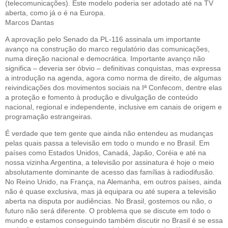
(telecomunicações). Este modelo poderia ser adotado até na TV
aberta, como já o é na Europa.
Marcos Dantas
A aprovação pelo Senado da PL-116 assinala um importante
avanço na construção do marco regulatório das comunicações,
numa direção nacional e democrática. Importante avanço não
significa – deveria ser óbvio – definitivas conquistas, mas expressa
a introdução na agenda, agora como norma de direito, de algumas
reivindicações dos movimentos sociais na Iª Confecom, dentre elas
a proteção e fomento à produção e divulgação de conteúdo
nacional, regional e independente, inclusive em canais de origem e
programação estrangeiras.
É verdade que tem gente que ainda não entendeu as mudanças
pelas quais passa a televisão em todo o mundo e no Brasil. Em
países como Estados Unidos, Canadá, Japão, Coréia e até na
nossa vizinha Argentina, a televisão por assinatura é hoje o meio
absolutamente dominante de acesso das famílias à radiodifusão.
No Reino Unido, na França, na Alemanha, em outros países, ainda
não é quase exclusiva, mas já equipara ou até supera a televisão
aberta na disputa por audiências. No Brasil, gostemos ou não, o
futuro não será diferente. O problema que se discute em todo o
mundo e estamos conseguindo também discutir no Brasil é se essa