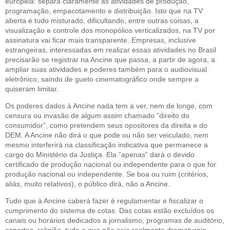
européia: separa claramente as atividades de produção,
programação, empacotamento e distribuição. Isto que na TV
aberta é tudo misturado, dificultando, entre outras coisas, a
visualização e controle dos monopólios verticalizados, na TV por
assinatura vai ficar mais transparente. Empresas, inclusive
estrangeiras, interessadas em realizar essas atividades no Brasil
precisarão se registrar na Ancine que passa, a partir de agora, a
ampliar suas atividades e poderes também para o audiovisual
eletrônico, saindo de gueto cinematográfico onde sempre a
quiseram limitar.
Os poderes dados à Ancine nada tem a ver, nem de longe, com
censura ou invasão de algum assim chamado “direito do
consumidor”, como pretendem seus opositores da direita e do
DEM. A Ancine não dirá o que pode ou não ser veiculado, nem
mesmo interferirá na classificação indicativa que permanece a
cargo do Ministério da Justiça. Ela “apenas” dará o devido
certificado de produção nacional ou independente para o que for
produção nacional ou independente. Se boa ou ruim (critérios,
aliás, muito relativos), o público dirá, não a Ancine.
Tudo que à Ancine caberá fazer é regulamentar e fiscalizar o
cumprimento do sistema de cotas. Das cotas estão excluídos os
canais ou horários dedicados a jornalismo, programas de auditório,