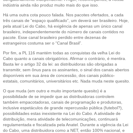
indústria ainda não produz muito mais do que isso.
Há uma outra cota pouco falada. Nos pacotes ofertados, a cada
três canais de “espaço qualificado”, um deverá ser brasileiro. Hoje,
pela atual Lei do Cabo, há exigência de apenas um único canal
brasileiro, independentemente do número de canais contidos no
pacote. Esse canal brasileiro perdido entre dezenas de
estrangeiros costuma ser o “Canal Brasil”.
Por fim, a PL 116 mantém todas as conquistas da velha Lei do
Cabo quanto a canais obrigatórios. Afirmar o contrário, é mentira.
Basta ler o artigo 32 da lei: as distribuidoras são obrigadas a
transmitir, sem ônus para os assinantes, o sinal dos canais abertos
disponíveis em sua área de concessão, dos canais público-
estatais, comunitários, universitários etc. Nada muda neste quesito.
O que muda (em outro e muito importante quesito) é a
possibilidade de se impedir que as distribuidoras controlem
também empacotadoras, canais de programação e produtoras,
inclusive espetáculos de grande repercussão pública (futebol?),
possibilidades estas inexistente na Lei do Cabo. A atividade de
distribuição, mera atividade de telecomunicações, continuará
regulamentada e fiscalizada pela Anatel. Durante a vigência da Lei
do Cabo, uma distribuidora como a NET, então 100% nacional, e