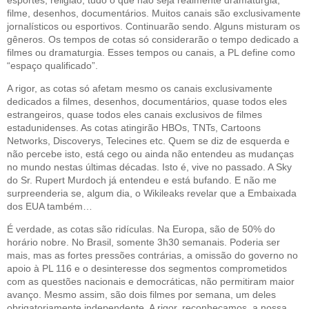
esportes, religião, tudo o que não seja realmente dramaturgia,
filme, desenhos, documentários. Muitos canais são exclusivamente
jornalísticos ou esportivos. Continuarão sendo. Alguns misturam os
gêneros. Os tempos de cotas só considerarão o tempo dedicado a
filmes ou dramaturgia. Esses tempos ou canais, a PL define como
“espaço qualificado”.
A rigor, as cotas só afetam mesmo os canais exclusivamente
dedicados a filmes, desenhos, documentários, quase todos eles
estrangeiros, quase todos eles canais exclusivos de filmes
estadunidenses. As cotas atingirão HBOs, TNTs, Cartoons
Networks, Discoverys, Telecines etc. Quem se diz de esquerda e
não percebe isto, está cego ou ainda não entendeu as mudanças
no mundo nestas últimas décadas. Isto é, vive no passado. A Sky
do Sr. Rupert Murdoch já entendeu e está bufando. E não me
surpreenderia se, algum dia, o Wikileaks revelar que a Embaixada
dos EUA também…
É verdade, as cotas são ridículas. Na Europa, são de 50% do
horário nobre. No Brasil, somente 3h30 semanais. Poderia ser
mais, mas as fortes pressões contrárias, a omissão do governo no
apoio à PL 116 e o desinteresse dos segmentos comprometidos
com as questões nacionais e democráticas, não permitiram maior
avanço. Mesmo assim, são dois filmes por semana, um deles
obrigatoriamente independente. A rigor, reconheçamos, a nossa