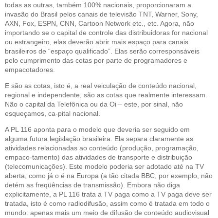
todas as outras, também 100% nacionais, proporcionaram a
invasão do Brasil pelos canais de televisão TNT, Warner, Sony,
AXN, Fox, ESPN, CNN, Cartoon Network etc., etc. Agora, não
importando se o capital de controle das distribuidoras for nacional
ou estrangeiro, elas deverão abrir mais espaço para canais
brasileiros de “espaço qualificado”. Elas serão corresponsáveis
pelo cumprimento das cotas por parte de programadores e
empacotadores.
E são as cotas, isto é, a real veiculação de conteúdo nacional,
regional e independente, são as cotas que realmente interessam.
Não o capital da Telefônica ou da Oi – este, por sinal, não
esqueçamos, ca-pital nacional.
A PL 116 aponta para o modelo que deveria ser seguido em
alguma futura legislação brasileira. Ela separa claramente as
atividades relacionadas ao conteúdo (produção, programação,
empaco-tamento) das atividades de transporte e distribuição
(telecomunicações). Este modelo poderia ser adotado até na TV
aberta, como já o é na Europa (a tão citada BBC, por exemplo, não
detém as freqüências de transmissão). Embora não diga
explicitamente, a PL 116 trata a TV paga como a TV paga deve ser
tratada, isto é como radiodifusão, assim como é tratada em todo o
mundo: apenas mais um meio de difusão de conteúdo audiovisual